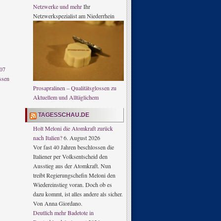
Netzwerke und mehr
Ihr
Netzwerkspezialist am Niederrhein
007
ssen
Prosapralinen – Qualitätsglossen zu
Aktuellem und Alltäglichem
TAGESSCHAU.DE
Holt Meloni die Atomkraft zurück
nach Italien?
6. August 2026
Vor fast 40 Jahren beschlossen die
Italiener per Volksentscheid den
Ausstieg aus der Atomkraft. Nun
treibt Regierungschefin Meloni den
Wiedereinstieg voran. Doch ob es
dazu kommt, ist alles andere als sicher.
Von Anna Giordano.
Deutlich mehr Badetote in