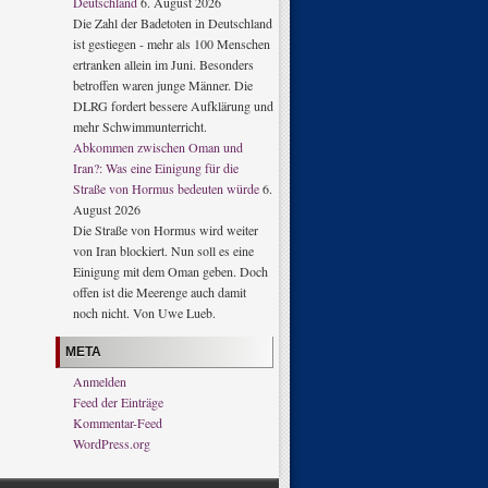
Deutschland
6. August 2026
Die Zahl der Badetoten in Deutschland
ist gestiegen - mehr als 100 Menschen
ertranken allein im Juni. Besonders
betroffen waren junge Männer. Die
DLRG fordert bessere Aufklärung und
mehr Schwimmunterricht.
Abkommen zwischen Oman und
Iran?: Was eine Einigung für die
Straße von Hormus bedeuten würde
6.
August 2026
Die Straße von Hormus wird weiter
von Iran blockiert. Nun soll es eine
Einigung mit dem Oman geben. Doch
offen ist die Meerenge auch damit
noch nicht. Von Uwe Lueb.
META
Anmelden
Feed der Einträge
Kommentar-Feed
WordPress.org