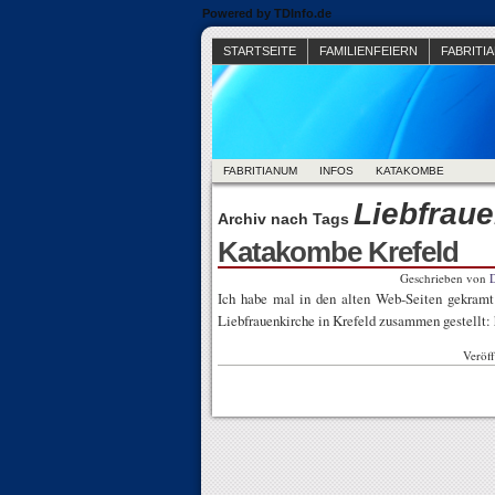
Powered by TDInfo.de
STARTSEITE
FAMILIENFEIERN
FABRITIA
FABRITIANUM
INFOS
KATAKOMBE
Liebfrau
Archiv nach Tags
Katakombe Krefeld
Geschrieben von
D
Ich habe mal in den alten Web-Seiten gekramt
Liebfrauenkirche in Krefeld zusammen gestellt:
Veröff