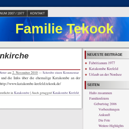
NUM 2007 / 1977
KONTAKT
Familie Tekook
enkirche
NEUESTE BEITRÄGE
Fabritianum 1977
Katakombe Krefeld
ieter
am
2. November 2010
—
Schreibe einen Kommentar
Urlaub an der Nordsee
 und die Infos über die ehemalige Katakombe an der
 http://www.katakombe-krefeld.tekook.de/
SEITEN
entlicht in
Katakombe
|
Auch getagged
Katakombe Krefeld
Hallo zusammen
Familienfeiern
Geburtstag 2006
Vorbereitungen
Ankunft
Die Fete
Weitere Highlights